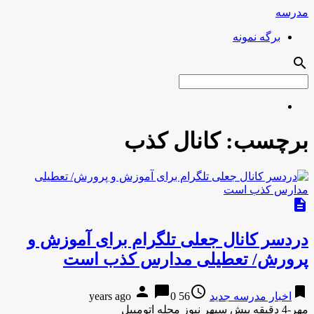
مدرسه
برگه نمونه
search
برچسب:
کانال کذب
description
دردسر کانال جعلی تلگرام برای آموزش و
پرورش/ تعطیلی مدارس کذب است
person
chat_bubble
access_time
bookmark
اخبار مدرسه جدید
56 years ago
0
مهر-4 دقیقه پیش سپهر نیوز مجله اتومبیل