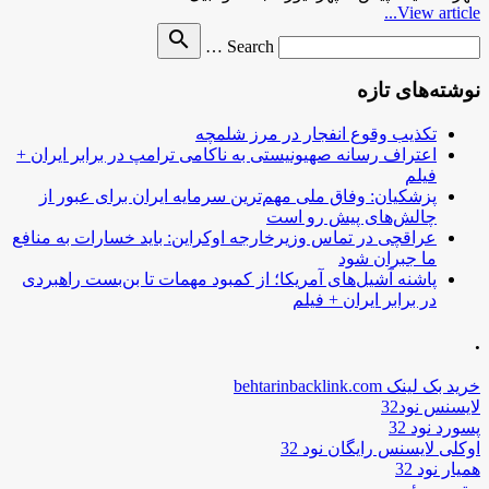
View article...
Search
search
Search …
for
نوشته‌های تازه
تکذیب وقوع انفجار در مرز شلمچه
اعتراف رسانه صهیونیستی به ناکامی ترامپ در برابر ایران +
فیلم
پزشکیان: وفاق ملی مهم‌ترین سرمایه ایران برای عبور از
چالش‌های پیش رو است
عراقچی در تماس وزیرخارجه اوکراین: باید خسارات به منافع
ما جبران شود
پاشنه آشیل‌های آمریکا؛ از کمبود مهمات تا بن‌بست راهبردی
در برابر ایران + فیلم
.
خرید بک لینک behtarinbacklink.com
لایسنس نود32
پسورد نود 32
اوکلی لایسنس رایگان نود 32
همیار نود 32