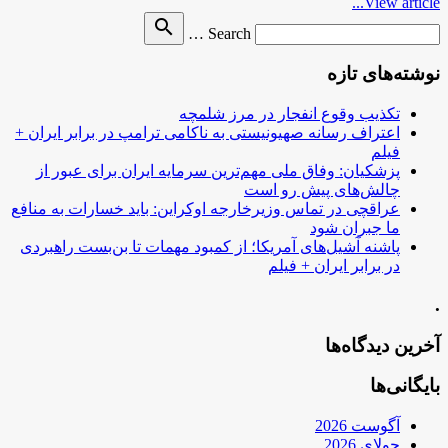
View article...
Search
search
Search …
for
نوشته‌های تازه
تکذیب وقوع انفجار در مرز شلمچه
اعتراف رسانه صهیونیستی به ناکامی ترامپ در برابر ایران +
فیلم
پزشکیان: وفاق ملی مهم‌ترین سرمایه ایران برای عبور از
چالش‌های پیش رو است
عراقچی در تماس وزیرخارجه اوکراین: باید خسارات به منافع
ما جبران شود
پاشنه آشیل‌های آمریکا؛ از کمبود مهمات تا بن‌بست راهبردی
در برابر ایران + فیلم
.
آخرین دیدگاه‌ها
بایگانی‌ها
آگوست 2026
جولای 2026