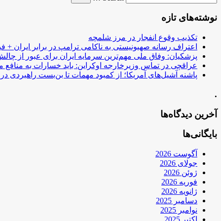
نوشته‌های تازه
تکذیب وقوع انفجار در مرز شلمچه
اعتراف رسانه صهیونیستی به ناکامی ترامپ در برابر ایران + فی
پزشکیان: وفاق ملی مهم‌ترین سرمایه ایران برای عبور از چا
عراقچی در تماس وزیرخارجه اوکراین: باید خسارات به منافع م
پاشنه آشیل‌های آمریکا؛ از کمبود مهمات تا بن‌بست راهبردی در ب
.
آخرین دیدگاه‌ها
بایگانی‌ها
آگوست 2026
جولای 2026
ژوئن 2026
فوریه 2026
ژانویه 2026
دسامبر 2025
نوامبر 2025
اکتبر 2025