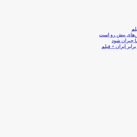
لم
لش‌های پیش رو است
ا جبران شود
رابر ایران + فیلم