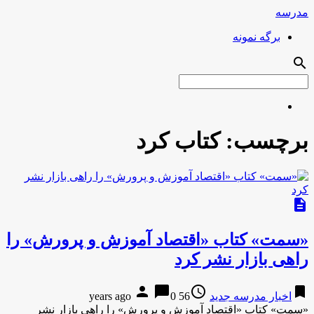
مدرسه
برگه نمونه
search
برچسب:
کتاب کرد
description
«سمت» کتاب «اقتصاد آموزش و پرورش» را
راهی بازار نشر کرد
person
chat_bubble
access_time
bookmark
اخبار مدرسه جدید
56 years ago
0
«سمت» کتاب «اقتصاد آموزش و پرورش» را راهی بازار نشر