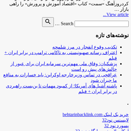
کردروزآهنگ «سمت» کتاب «اقتصاد آموزش و پرورش» را راهی
بازار …
View article...
Search
search
Search …
for
نوشته‌های تازه
تکذیب وقوع انفجار در مرز شلمچه
اعتراف رسانه صهیونیستی به ناکامی ترامپ در برابر ایران +
فیلم
پزشکیان: وفاق ملی مهم‌ترین سرمایه ایران برای عبور از
چالش‌های پیش رو است
عراقچی در تماس وزیرخارجه اوکراین: باید خسارات به منافع
ما جبران شود
پاشنه آشیل‌های آمریکا؛ از کمبود مهمات تا بن‌بست راهبردی
در برابر ایران + فیلم
.
خرید بک لینک behtarinbacklink.com
لایسنس نود32
پسورد نود 32