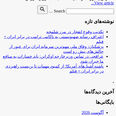
View article...
Search
search
Search …
for
نوشته‌های تازه
تکذیب وقوع انفجار در مرز شلمچه
اعتراف رسانه صهیونیستی به ناکامی ترامپ در برابر ایران +
فیلم
پزشکیان: وفاق ملی مهم‌ترین سرمایه ایران برای عبور از
چالش‌های پیش رو است
عراقچی در تماس وزیرخارجه اوکراین: باید خسارات به منافع
ما جبران شود
پاشنه آشیل‌های آمریکا؛ از کمبود مهمات تا بن‌بست راهبردی
در برابر ایران + فیلم
.
آخرین دیدگاه‌ها
بایگانی‌ها
آگوست 2026