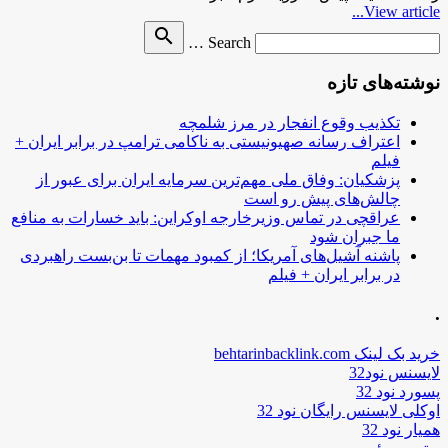
View article...
Search
search
Search …
for
نوشته‌های تازه
تکذیب وقوع انفجار در مرز شلمچه
اعتراف رسانه صهیونیستی به ناکامی ترامپ در برابر ایران +
فیلم
پزشکیان: وفاق ملی مهم‌ترین سرمایه ایران برای عبور از
چالش‌های پیش رو است
عراقچی در تماس وزیرخارجه اوکراین: باید خسارات به منافع
ما جبران شود
پاشنه آشیل‌های آمریکا؛ از کمبود مهمات تا بن‌بست راهبردی
در برابر ایران + فیلم
.
خرید بک لینک behtarinbacklink.com
لایسنس نود32
پسورد نود 32
اوکلی لایسنس رایگان نود 32
همیار نود 32