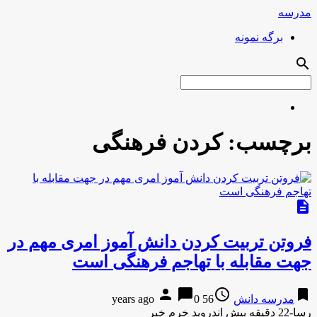
مدرسه
برگه نمونه
search
برچسب:
کردن فرهنگی
description
فروتن تربیت کردن دانش آموز امری مهم در
جهت مقابله با تهاجم فرهنگی است
person
chat_bubble
access_time
bookmark
مدرسه دانش
56 years ago
0
رسا-22 دقیقه پیش اندروید خرم خبر