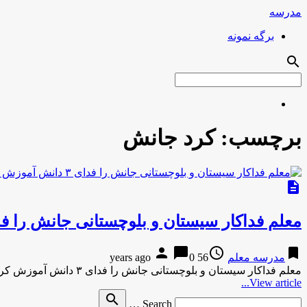
مدرسه
برگه نمونه
search
برچسب:
کرد جانش
description
معلم فداکار سیستان و بلوچستانی جانش را فدای ۳ دانش آموز
person
chat_bubble
access_time
bookmark
مدرسه معلم
56 years ago
0
معلم فداکار سیستان و بلوچستانی جانش را فدای ۳ دانش آموزش کردفارس-18 دقیقه پیش معلم فداکار سیستان و بلوچستانی جانش …
View article...
Search
search
Search …
for