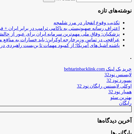
نوشته‌های تازه
تکذیب وقوع انفجار در مرز شلمچه
اعتراف رسانه صهیونیستی به ناکامی ترامپ در برابر ایران + فی
پزشکیان: وفاق ملی مهم‌ترین سرمایه ایران برای عبور از چا
عراقچی در تماس وزیرخارجه اوکراین: باید خسارات به منافع م
پاشنه آشیل‌های آمریکا؛ از کمبود مهمات تا بن‌بست راهبردی در ب
.
خرید بک لینک behtarinbacklink.com
لایسنس نود32
پسورد نود 32
اوکلی لایسنس رایگان نود 32
همیار نود 32
بهترین سئو
رایگان
آخرین دیدگاه‌ها
بایگانی‌ها