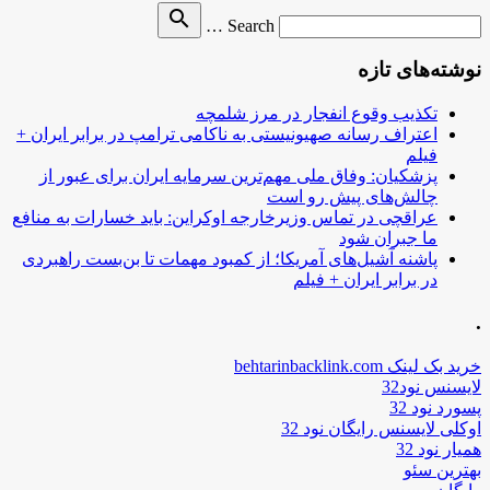
Search
search
Search …
for
نوشته‌های تازه
تکذیب وقوع انفجار در مرز شلمچه
اعتراف رسانه صهیونیستی به ناکامی ترامپ در برابر ایران +
فیلم
پزشکیان: وفاق ملی مهم‌ترین سرمایه ایران برای عبور از
چالش‌های پیش رو است
عراقچی در تماس وزیرخارجه اوکراین: باید خسارات به منافع
ما جبران شود
پاشنه آشیل‌های آمریکا؛ از کمبود مهمات تا بن‌بست راهبردی
در برابر ایران + فیلم
.
خرید بک لینک behtarinbacklink.com
لایسنس نود32
پسورد نود 32
اوکلی لایسنس رایگان نود 32
همیار نود 32
بهترین سئو