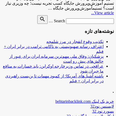
تسنیم آموزش‌وپرورش جایگاه کسب تجربه نیست؛ چه وزیری نیاز
است؟ تسنیمآموزش‌وپرورش جایگاه …
View article...
Search
search
Search …
for
نوشته‌های تازه
تکذیب وقوع انفجار در مرز شلمچه
اعتراف رسانه صهیونیستی به ناکامی ترامپ در برابر ایران +
فیلم
پزشکیان: وفاق ملی مهم‌ترین سرمایه ایران برای عبور از
چالش‌های پیش رو است
عراقچی در تماس وزیرخارجه اوکراین: باید خسارات به منافع
ما جبران شود
پاشنه آشیل‌های آمریکا؛ از کمبود مهمات تا بن‌بست راهبردی
در برابر ایران + فیلم
.
خرید بک لینک behtarinbacklink.com
لایسنس نود32
پسورد نود 32