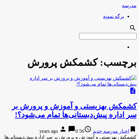
مدرسه
برگه نمونه
search
برچسب:
کشمکش پرورش
description
کشمکش بهزیستی و آموزش و پرورش بر
سر اداره پیش‌دبستانی‌ها تمام می‌شود؟!
person
chat_bubble
access_time
bookmark
اخبار مدرسه جدید
56 years ago
0
کشمکش بهزیستی و آموزش و پرورش بر سر اداره پیش‌دبستانی‌ها