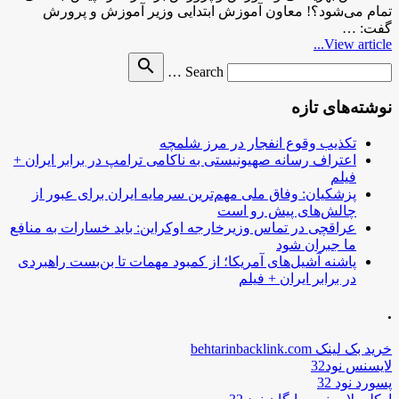
تمام می‌شود؟! معاون آموزش ابتدایی وزیر آموزش و پرورش
گفت: …
View article...
Search
search
Search …
for
نوشته‌های تازه
تکذیب وقوع انفجار در مرز شلمچه
اعتراف رسانه صهیونیستی به ناکامی ترامپ در برابر ایران +
فیلم
پزشکیان: وفاق ملی مهم‌ترین سرمایه ایران برای عبور از
چالش‌های پیش رو است
عراقچی در تماس وزیرخارجه اوکراین: باید خسارات به منافع
ما جبران شود
پاشنه آشیل‌های آمریکا؛ از کمبود مهمات تا بن‌بست راهبردی
در برابر ایران + فیلم
.
خرید بک لینک behtarinbacklink.com
لایسنس نود32
پسورد نود 32