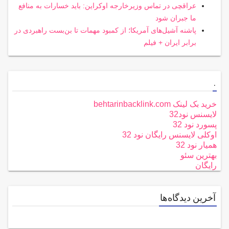
عراقچی در تماس وزیرخارجه اوکراین: باید خسارات به منافع
ما جبران شود
پاشنه آشیل‌های آمریکا؛ از کمبود مهمات تا بن‌بست راهبردی در
برابر ایران + فیلم
.
خرید بک لینک behtarinbacklink.com
لایسنس نود32
پسورد نود 32
اوکلی لایسنس رایگان نود 32
همیار نود 32
بهترین سئو
رایگان
آخرین دیدگاه‌ها