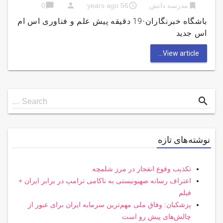
chat_bubble
person
access_time
bookmark
مدرسه دانش
56 years ago
0
باشگاه خبرنگاران-19 دقیقه پیش علم و فناوری اس ام
اس جدید
View article...
Search
search
Search …
for
نوشته‌های تازه
تکذیب وقوع انفجار در مرز شلمچه
اعتراف رسانه صهیونیستی به ناکامی ترامپ در برابر ایران +
فیلم
پزشکیان: وفاق ملی مهم‌ترین سرمایه ایران برای عبور از
چالش‌های پیش رو است