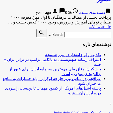
person
chat_bubble
access_time
bookmark
دسته‌بندی نشده
56 years ago
0
پرداخت بخشی از مطالبات فرهنگیان تا اول مهر/ معوقه ۱۰۰۰
میلیارد تومانی آموزش و پرورش/ وجود ۱۰۰۰ کلاس خشت و …
View article...
Search
search
Search …
for
نوشته‌های تازه
تکذیب وقوع انفجار در مرز شلمچه
اعتراف رسانه صهیونیستی به ناکامی ترامپ در برابر ایران +
فیلم
پزشکیان: وفاق ملی مهم‌ترین سرمایه ایران برای عبور از
چالش‌های پیش رو است
عراقچی در تماس وزیرخارجه اوکراین: باید خسارات به منافع
ما جبران شود
پاشنه آشیل‌های آمریکا؛ از کمبود مهمات تا بن‌بست راهبردی
در برابر ایران + فیلم
.
خرید بک لینک behtarinbacklink.com