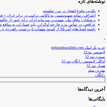
نوشته‌های تازه
تکذیب وقوع انفجار در مرز شلمچه
اعتراف رسانه صهیونیستی به ناکامی ترامپ در برابر ایران + فی
پزشکیان: وفاق ملی مهم‌ترین سرمایه ایران برای عبور از چا
عراقچی در تماس وزیرخارجه اوکراین: باید خسارات به منافع م
پاشنه آشیل‌های آمریکا؛ از کمبود مهمات تا بن‌بست راهبردی در ب
.
خرید بک لینک behtarinbacklink.com
لایسنس نود32
پسورد نود 32
اوکلی لایسنس رایگان نود 32
همیار نود 32
بهترین سئو
رایگان
آخرین دیدگاه‌ها
بایگانی‌ها