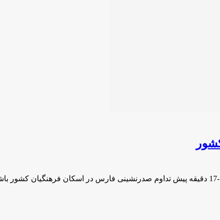
کشور
…