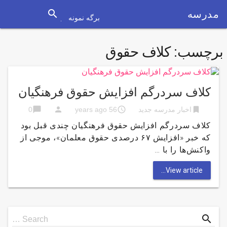
search
مدرسه
برگه نمونه
برچسب:
کلاف حقوق
کلاف سردرگم افزایش حقوق فرهنگیان
chat_bubble
person
access_time
bookmark
اخبار مدرسه جدید
56 years ago
0
کلاف سردرگم افزایش حقوق فرهنگیان چندی قبل بود
که خبر «افزایش ۶۷ درصدی حقوق معلمان»، موجی از
واکنش‌ها را با …
View article...
Search
search
Search …
for