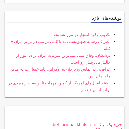
نوشته‌های تازه
تکذیب وقوع انفجار در مرز شلمچه
اعتراف رسانه صهیونیستی به ناکامی ترامپ در برابر ایران +
فیلم
پزشکیان: وفاق ملی مهم‌ترین سرمایه ایران برای عبور از
چالش‌های پیش رو است
عراقچی در تماس وزیرخارجه اوکراین: باید خسارات به منافع
ما جبران شود
پاشنه آشیل‌های آمریکا؛ از کمبود مهمات تا بن‌بست راهبردی در
برابر ایران + فیلم
.
خرید بک لینک behtarinbacklink.com