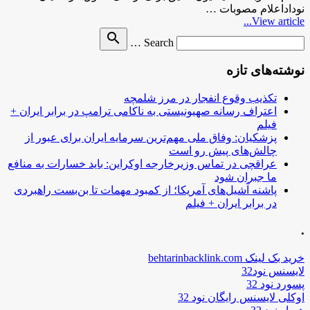
نوداداعلام مصوبات …
View article...
Search
search
Search …
for
نوشته‌های تازه
تکذیب وقوع انفجار در مرز شلمچه
اعتراف رسانه صهیونیستی به ناکامی ترامپ در برابر ایران +
فیلم
پزشکیان: وفاق ملی مهم‌ترین سرمایه ایران برای عبور از
چالش‌های پیش رو است
عراقچی در تماس وزیرخارجه اوکراین: باید خسارات به منافع
ما جبران شود
پاشنه آشیل‌های آمریکا؛ از کمبود مهمات تا بن‌بست راهبردی
در برابر ایران + فیلم
.
خرید بک لینک behtarinbacklink.com
لایسنس نود32
پسورد نود 32
اوکلی لایسنس رایگان نود 32