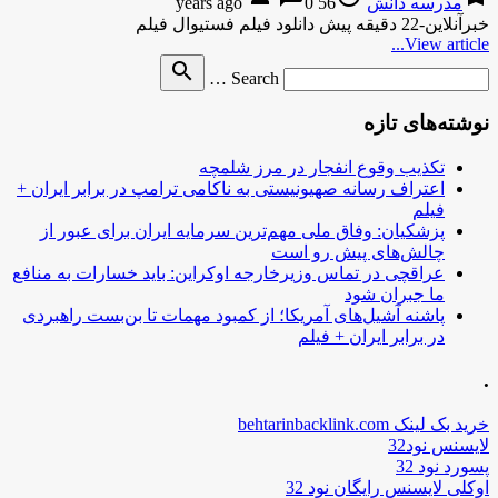
مدرسه دانش
56 years ago
0
خبرآنلاین-22 دقیقه پیش دانلود فیلم فستیوال فیلم
View article...
Search
search
Search …
for
نوشته‌های تازه
تکذیب وقوع انفجار در مرز شلمچه
اعتراف رسانه صهیونیستی به ناکامی ترامپ در برابر ایران +
فیلم
پزشکیان: وفاق ملی مهم‌ترین سرمایه ایران برای عبور از
چالش‌های پیش رو است
عراقچی در تماس وزیرخارجه اوکراین: باید خسارات به منافع
ما جبران شود
پاشنه آشیل‌های آمریکا؛ از کمبود مهمات تا بن‌بست راهبردی
در برابر ایران + فیلم
.
خرید بک لینک behtarinbacklink.com
لایسنس نود32
پسورد نود 32
اوکلی لایسنس رایگان نود 32