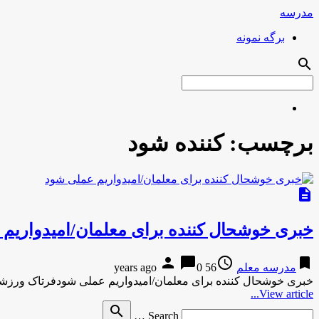
مدرسه
برگه نمونه
search
برچسب:
کننده شود
description
خبری خوشحال کننده برای معلمان/امیدواریم
person
chat_bubble
access_time
bookmark
مدرسه معلم
56 years ago
0
خبری خوشحال کننده برای معلمان/امیدواریم عملی شودفرتاک ورزش
View article...
Search
search
Search …
for