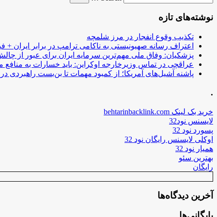
نوشته‌های تازه
تکذیب وقوع انفجار در مرز شلمچه
اعتراف رسانه صهیونیستی به ناکامی ترامپ در برابر ایران + فی
پزشکیان: وفاق ملی مهم‌ترین سرمایه ایران برای عبور از چا
عراقچی در تماس وزیرخارجه اوکراین: باید خسارات به منافع م
پاشنه آشیل‌های آمریکا؛ از کمبود مهمات تا بن‌بست راهبردی در ب
.
خرید بک لینک behtarinbacklink.com
لایسنس نود32
پسورد نود 32
اوکلی لایسنس رایگان نود 32
همیار نود 32
بهترین سئو
رایگان
آخرین دیدگاه‌ها
بایگانی‌ها