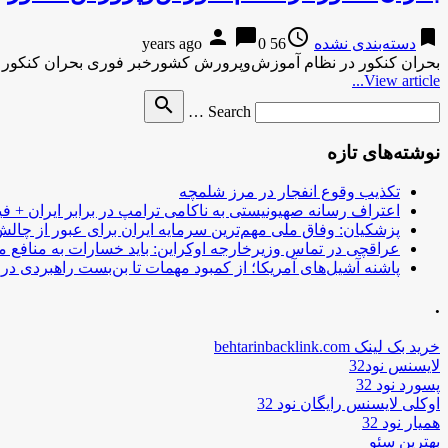
person
chat_bubble
access_time
bookmark
دسته‌بندی نشده
56 years ago
0
بحران کنکور در نظام آموزش‌وپرورش کشورخبر فوری بحران کنکور 
View article...
Search
search
Search …
for
نوشته‌های تازه
تکذیب وقوع انفجار در مرز شلمچه
اعتراف رسانه صهیونیستی به ناکامی ترامپ در برابر ایران + فی
پزشکیان: وفاق ملی مهم‌ترین سرمایه ایران برای عبور از چا
عراقچی در تماس وزیرخارجه اوکراین: باید خسارات به منافع م
پاشنه آشیل‌های آمریکا؛ از کمبود مهمات تا بن‌بست راهبردی در ب
.
خرید بک لینک behtarinbacklink.com
لایسنس نود32
پسورد نود 32
اوکلی لایسنس رایگان نود 32
همیار نود 32
بهترین سئو