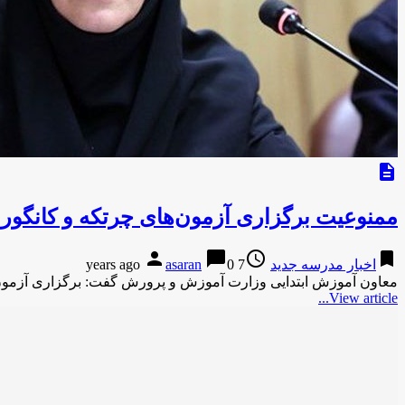
description
ممنوعیت برگزاری آزمون‌های چرتکه و کانگور
person
chat_bubble
access_time
bookmark
اخبار مدرسه جدید
7 years ago
0
asaran
معاون آموزش ابتدایی وزارت آموزش و پرورش گفت: برگزاری آزمون
View article...