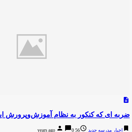
description
ضربه ای که کنکور به نظام آموزش‌وپرورش ای
person
chat_bubble
access_time
bookmark
اخبار مدرسه جدید
56 years ago
0