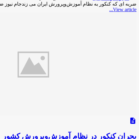
ضربه ای که کنکور به نظام آموزش‌وپرورش ایران می زندجام نیوز ض
View article...
description
بحران کنکور در نظام آموزش‌وپرورش کشور