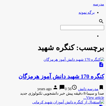
مدرسه
برگه نمونه
search
برچسب:
کنگره شهید
description
کنگره 170 شهید دانش آموز هرمزگان
person
chat_bubble
access_time
bookmark
مدرسه دانش
56 years ago
0
صدا و سیما-8 دقیقه پیش خبر دانشجویی تکنولوژی جدید
View article...