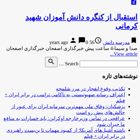
description
استقبال از کنگره دانش آموزان شهید
کرمانی
person
chat_bubble
access_time
bookmark
مدرسه دانش
56 years ago
0
صدا و سیما-4 ساعت پیش خبرگذاری اصفحان خبرگذاری اصفحان
View article...
Search
search
Search …
for
نوشته‌های تازه
تکذیب وقوع انفجار در مرز شلمچه
اعتراف رسانه صهیونیستی به ناکامی ترامپ در برابر ایران +
فیلم
پزشکیان: وفاق ملی مهم‌ترین سرمایه ایران برای عبور از
چالش‌های پیش رو است
عراقچی در تماس وزیرخارجه اوکراین: باید خسارات به منافع
ما جبران شود
پاشنه آشیل‌های آمریکا؛ از کمبود مهمات تا بن‌بست راهبردی
در برابر ایران + فیلم