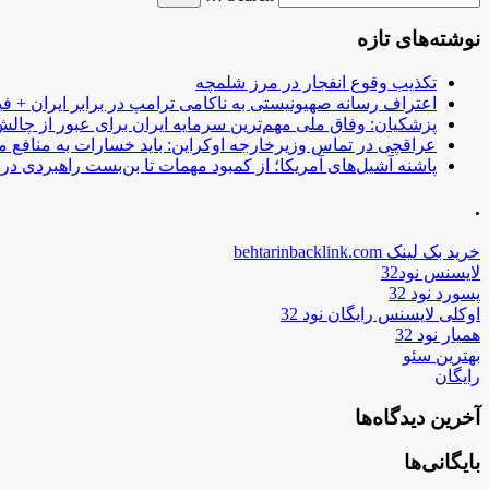
نوشته‌های تازه
تکذیب وقوع انفجار در مرز شلمچه
اعتراف رسانه صهیونیستی به ناکامی ترامپ در برابر ایران + فی
پزشکیان: وفاق ملی مهم‌ترین سرمایه ایران برای عبور از چا
عراقچی در تماس وزیرخارجه اوکراین: باید خسارات به منافع م
پاشنه آشیل‌های آمریکا؛ از کمبود مهمات تا بن‌بست راهبردی در ب
.
خرید بک لینک behtarinbacklink.com
لایسنس نود32
پسورد نود 32
اوکلی لایسنس رایگان نود 32
همیار نود 32
بهترین سئو
رایگان
آخرین دیدگاه‌ها
بایگانی‌ها