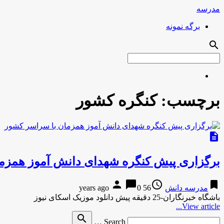
مدرسه
برگه نمونه
search
برچسب:
کنگره کشور
description
برگزاری پیش کنگره شهدای دانش آموز همزم
person
chat_bubble
access_time
bookmark
مدرسه دانش
56 years ago
0
باشگاه خبرنگاران-25 دقیقه پیش دانلود موزیک اسکای نیوز
View article...
Search
search
Search …
for