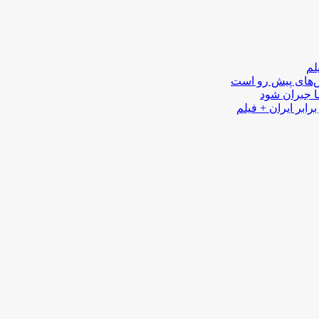
لم
لش‌های پیش رو است
ا جبران شود
رابر ایران + فیلم