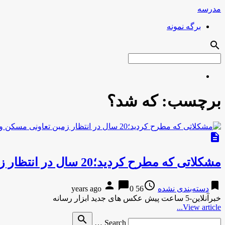
مدرسه
برگه نمونه
search
برچسب:
که شد؟
description
مشکلاتی که مطرح کردید؛20 سال در انتظار زمبن تعاونی مسکن وزارت علوم ماندیدم/پاداش فرهنگیان چه شد؟
person
chat_bubble
access_time
bookmark
دسته‌بندی نشده
56 years ago
0
خبرآنلاین-5 ساعت پیش عکس های جدید ابزار رسانه
View article...
Search
search
Search …
for