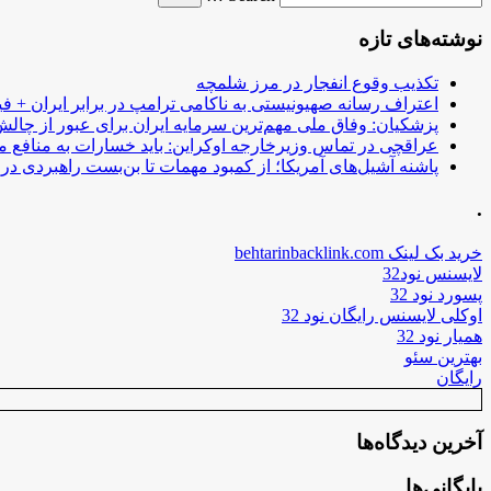
نوشته‌های تازه
تکذیب وقوع انفجار در مرز شلمچه
اعتراف رسانه صهیونیستی به ناکامی ترامپ در برابر ایران + فی
پزشکیان: وفاق ملی مهم‌ترین سرمایه ایران برای عبور از چا
عراقچی در تماس وزیرخارجه اوکراین: باید خسارات به منافع م
پاشنه آشیل‌های آمریکا؛ از کمبود مهمات تا بن‌بست راهبردی در ب
.
خرید بک لینک behtarinbacklink.com
لایسنس نود32
پسورد نود 32
اوکلی لایسنس رایگان نود 32
همیار نود 32
بهترین سئو
رایگان
آخرین دیدگاه‌ها
بایگانی‌ها