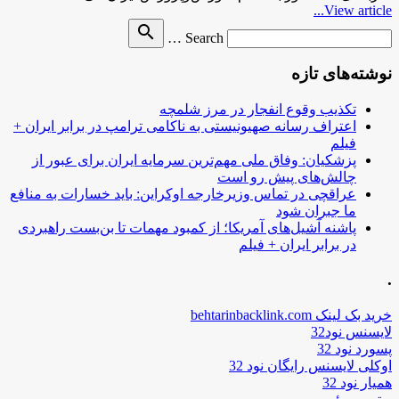
View article...
Search
search
Search …
for
نوشته‌های تازه
تکذیب وقوع انفجار در مرز شلمچه
اعتراف رسانه صهیونیستی به ناکامی ترامپ در برابر ایران +
فیلم
پزشکیان: وفاق ملی مهم‌ترین سرمایه ایران برای عبور از
چالش‌های پیش رو است
عراقچی در تماس وزیرخارجه اوکراین: باید خسارات به منافع
ما جبران شود
پاشنه آشیل‌های آمریکا؛ از کمبود مهمات تا بن‌بست راهبردی
در برابر ایران + فیلم
.
خرید بک لینک behtarinbacklink.com
لایسنس نود32
پسورد نود 32
اوکلی لایسنس رایگان نود 32
همیار نود 32