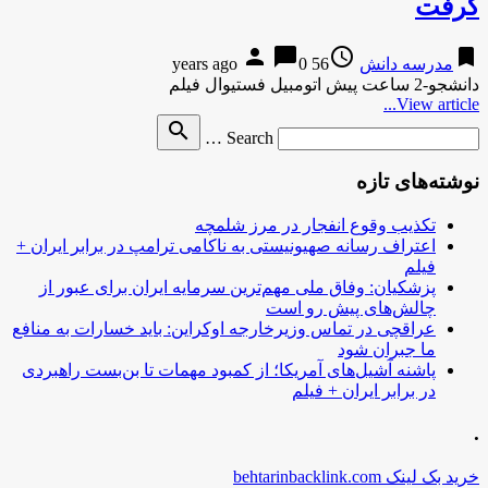
گرفت
person
chat_bubble
access_time
bookmark
مدرسه دانش
56 years ago
0
دانشجو-2 ساعت پیش اتومبیل فستیوال فیلم
View article...
Search
search
Search …
for
نوشته‌های تازه
تکذیب وقوع انفجار در مرز شلمچه
اعتراف رسانه صهیونیستی به ناکامی ترامپ در برابر ایران +
فیلم
پزشکیان: وفاق ملی مهم‌ترین سرمایه ایران برای عبور از
چالش‌های پیش رو است
عراقچی در تماس وزیرخارجه اوکراین: باید خسارات به منافع
ما جبران شود
پاشنه آشیل‌های آمریکا؛ از کمبود مهمات تا بن‌بست راهبردی
در برابر ایران + فیلم
.
خرید بک لینک behtarinbacklink.com