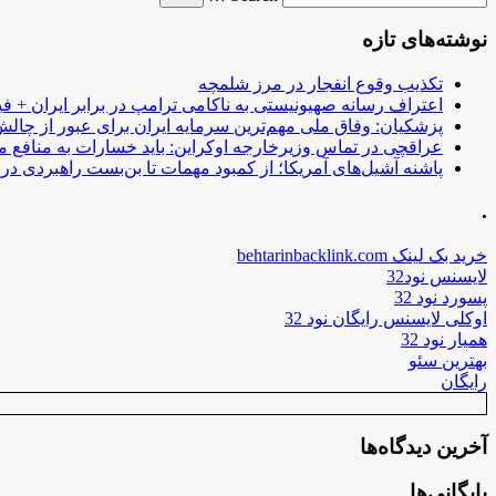
نوشته‌های تازه
تکذیب وقوع انفجار در مرز شلمچه
اعتراف رسانه صهیونیستی به ناکامی ترامپ در برابر ایران + فی
پزشکیان: وفاق ملی مهم‌ترین سرمایه ایران برای عبور از چا
عراقچی در تماس وزیرخارجه اوکراین: باید خسارات به منافع م
پاشنه آشیل‌های آمریکا؛ از کمبود مهمات تا بن‌بست راهبردی در ب
.
خرید بک لینک behtarinbacklink.com
لایسنس نود32
پسورد نود 32
اوکلی لایسنس رایگان نود 32
همیار نود 32
بهترین سئو
رایگان
آخرین دیدگاه‌ها
بایگانی‌ها