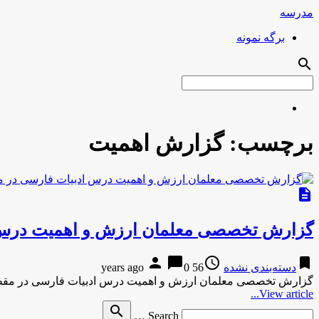
مدرسه
برگه نمونه
search
برچسب:
گزارش اهمیت
description
گزارش تخصصی معلمان ارزش و اهمیت درس 
person
chat_bubble
access_time
bookmark
دسته‌بندی نشده
56 years ago
0
گزارش تخصصی معلمان ارزش و اهمیت درس ادبیات فارسی در مق
View article...
Search
search
Search …
for