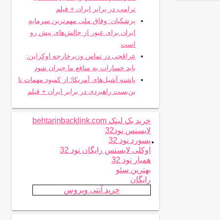
ترامپ در برابر ایران + فیلم
پزشکیان: وفاق ملی مهم‌ترین سرمایه
ایران برای عبور از چالش‌های پیش رو
است
عراقچی در تماس وزیرخارجه اوکراین:
باید خسارات به منافع ما جبران شود
پاشنه آشیل‌های آمریکا؛ از کمبود مهمات تا
بن‌بست راهبردی در برابر ایران + فیلم
خرید بک لینک behtarinbacklink.com
لایسنس نود32
.
پسورد نود 32
اوکلی لایسنس رایگان نود 32
همیار نود 32
بهترین سئو
رایگان
خرید آنتی ویروس