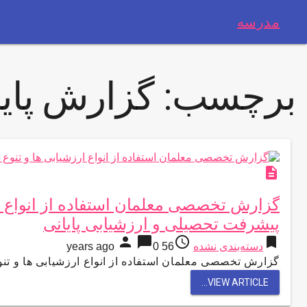
مدرسه
برچسب:
گزارش پایا
description
گزارش تخصصی معلمان استفاده از انواع ا
پیشرفت تحصیلی و ارزشیابی پایانی
person
chat_bubble
access_time
bookmark
دسته‌بندی نشده
56 years ago
0
گزارش تخصصی معلمان استفاده از انواع ارزشیابی ها و ت
VIEW ARTICLE...