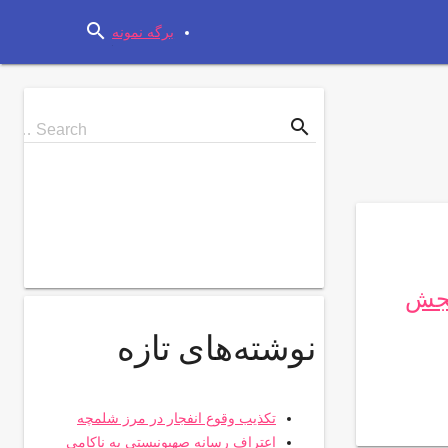
search
برگه نمونه
search
Search
Search …
for
نجش
نوشته‌های تازه
تکذیب وقوع انفجار در مرز شلمچه
اعتراف رسانه صهیونیستی به ناکامی