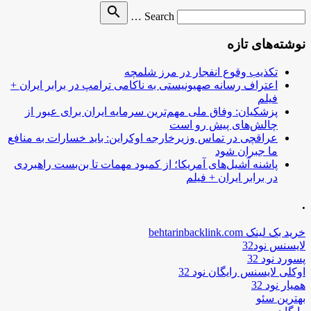
Search
search
Search …
for
نوشته‌های تازه
تکذیب وقوع انفجار در مرز شلمچه
اعتراف رسانه صهیونیستی به ناکامی ترامپ در برابر ایران +
فیلم
پزشکیان: وفاق ملی مهم‌ترین سرمایه ایران برای عبور از
چالش‌های پیش رو است
عراقچی در تماس وزیرخارجه اوکراین: باید خسارات به منافع
ما جبران شود
پاشنه آشیل‌های آمریکا؛ از کمبود مهمات تا بن‌بست راهبردی
در برابر ایران + فیلم
.
خرید بک لینک behtarinbacklink.com
لایسنس نود32
پسورد نود 32
اوکلی لایسنس رایگان نود 32
همیار نود 32
بهترین سئو