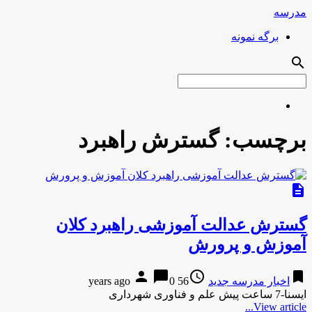
مدرسه
برگه نمونه
search
برچسب:
گسترش راهبرد
description
گسترش عدالت آموزشی راهبرد کلان
آموزش و پرورش
person
chat_bubble
access_time
bookmark
اخبار مدرسه جدید
56 years ago
0
ایسنا-7 ساعت پیش علم و فناوری شهرداری
View article...