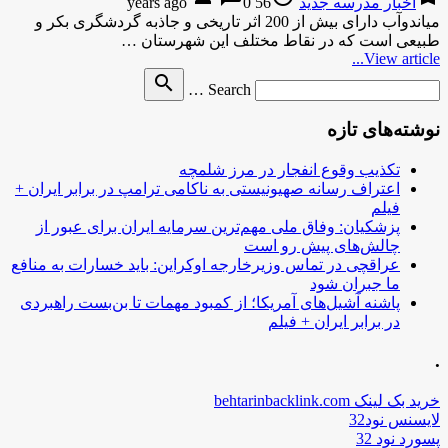
اخبار مدرسه جدید
56 years ago
0
میاندوآب دارای بیش از 200 اثر تاریخی و جاذبه گردشگری بکر و
طبیعی است که در نقاط مختلف این شهرستان …
View article...
Search
search
Search …
for
نوشته‌های تازه
تکذیب وقوع انفجار در مرز شلمچه
اعتراف رسانه صهیونیستی به ناکامی ترامپ در برابر ایران +
فیلم
پزشکیان: وفاق ملی مهم‌ترین سرمایه ایران برای عبور از
چالش‌های پیش رو است
عراقچی در تماس وزیرخارجه اوکراین: باید خسارات به منافع
ما جبران شود
پاشنه آشیل‌های آمریکا؛ از کمبود مهمات تا بن‌بست راهبردی
در برابر ایران + فیلم
.
خرید بک لینک behtarinbacklink.com
لایسنس نود32
پسورد نود 32