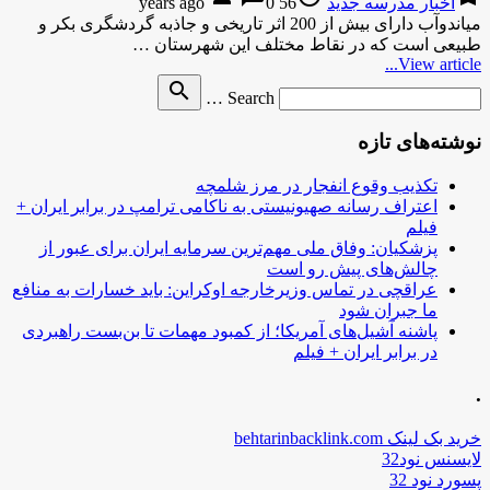
اخبار مدرسه جدید
56 years ago
0
میاندوآب دارای بیش از 200 اثر تاریخی و جاذبه گردشگری بکر و
طبیعی است که در نقاط مختلف این شهرستان …
View article...
Search
search
Search …
for
نوشته‌های تازه
تکذیب وقوع انفجار در مرز شلمچه
اعتراف رسانه صهیونیستی به ناکامی ترامپ در برابر ایران +
فیلم
پزشکیان: وفاق ملی مهم‌ترین سرمایه ایران برای عبور از
چالش‌های پیش رو است
عراقچی در تماس وزیرخارجه اوکراین: باید خسارات به منافع
ما جبران شود
پاشنه آشیل‌های آمریکا؛ از کمبود مهمات تا بن‌بست راهبردی
در برابر ایران + فیلم
.
خرید بک لینک behtarinbacklink.com
لایسنس نود32
پسورد نود 32