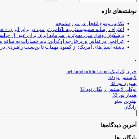
نوشته‌های تازه
تکذیب وقوع انفجار در مرز شلمچه
اعتراف رسانه صهیونیستی به ناکامی ترامپ در برابر ایران + فی
پزشکیان: وفاق ملی مهم‌ترین سرمایه ایران برای عبور از چا
عراقچی در تماس وزیرخارجه اوکراین: باید خسارات به منافع م
پاشنه آشیل‌های آمریکا؛ از کمبود مهمات تا بن‌بست راهبردی در ب
.
خرید بک لینک behtarinbacklink.com
لایسنس نود32
پسورد نود 32
اوکلی لایسنس رایگان نود 32
همیار نود 32
بهترین سئو
رایگان
آخرین دیدگاه‌ها
بایگانی‌ها