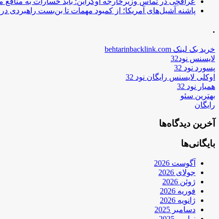
عراقچی در تماس وزیرخارجه اوکراین: باید خسارات به منافع م
پاشنه آشیل‌های آمریکا؛ از کمبود مهمات تا بن‌بست راهبردی در ب
.
خرید بک لینک behtarinbacklink.com
لایسنس نود32
پسورد نود 32
اوکلی لایسنس رایگان نود 32
همیار نود 32
بهترین سئو
رایگان
آخرین دیدگاه‌ها
بایگانی‌ها
آگوست 2026
جولای 2026
ژوئن 2026
فوریه 2026
ژانویه 2026
دسامبر 2025
نوامبر 2025