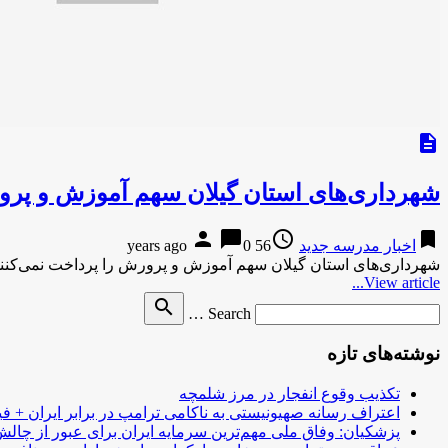
description
شهرداری‌های استان گیلان سهم آموزش و پرور
person
chat_bubble
access_time
bookmark
اخبار مدرسه جدید
56 years ago
0
شهرداری‌های استان گیلان سهم آموزش و پرورش را پرداخت نمی‌کنن
View article...
Search
search
Search …
for
نوشته‌های تازه
تکذیب وقوع انفجار در مرز شلمچه
اعتراف رسانه صهیونیستی به ناکامی ترامپ در برابر ایران + فی
پزشکیان: وفاق ملی مهم‌ترین سرمایه ایران برای عبور از چا