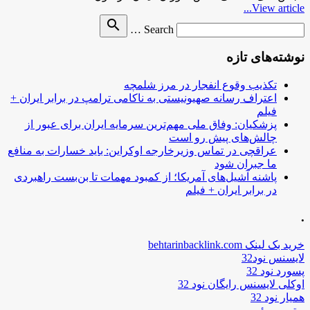
View article...
Search
search
Search …
for
نوشته‌های تازه
تکذیب وقوع انفجار در مرز شلمچه
اعتراف رسانه صهیونیستی به ناکامی ترامپ در برابر ایران +
فیلم
پزشکیان: وفاق ملی مهم‌ترین سرمایه ایران برای عبور از
چالش‌های پیش رو است
عراقچی در تماس وزیرخارجه اوکراین: باید خسارات به منافع
ما جبران شود
پاشنه آشیل‌های آمریکا؛ از کمبود مهمات تا بن‌بست راهبردی
در برابر ایران + فیلم
.
خرید بک لینک behtarinbacklink.com
لایسنس نود32
پسورد نود 32
اوکلی لایسنس رایگان نود 32
همیار نود 32