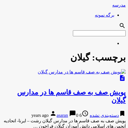
مدرسه
برگه نمونه
search
برچسب:
گیلان
description
پویش صف به صف قاسم ها در مدارس
گیلان
person
chat_bubble
access_time
bookmark
دسته‌بندی نشده
6 years ago
0
asaran
پویش صف به صف قاسم ها در مدارس گیلان رشت – ایرنا- اتحادیه
انجمن های اسلامی دانش آموزان گیلان فراخون …