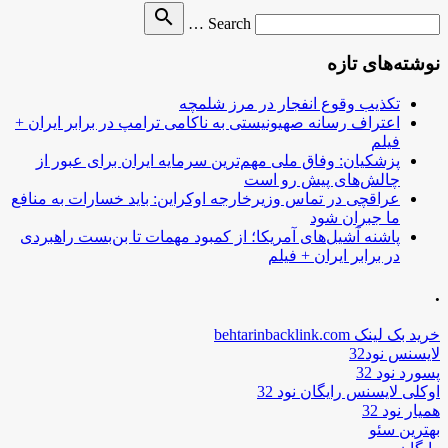
Search
search
Search …
for
نوشته‌های تازه
تکذیب وقوع انفجار در مرز شلمچه
اعتراف رسانه صهیونیستی به ناکامی ترامپ در برابر ایران +
فیلم
پزشکیان: وفاق ملی مهم‌ترین سرمایه ایران برای عبور از
چالش‌های پیش رو است
عراقچی در تماس وزیرخارجه اوکراین: باید خسارات به منافع
ما جبران شود
پاشنه آشیل‌های آمریکا؛ از کمبود مهمات تا بن‌بست راهبردی
در برابر ایران + فیلم
.
خرید بک لینک behtarinbacklink.com
لایسنس نود32
پسورد نود 32
اوکلی لایسنس رایگان نود 32
همیار نود 32
بهترین سئو