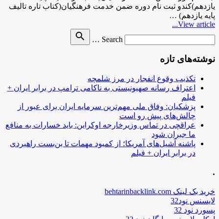
یازدهم)کندو ثبت نام دوره ضمن خدمت فرهنگیان(کتاب تاره تالیف
پایه یازدهم) …
View article...
Search
search
Search …
for
نوشته‌های تازه
تکذیب وقوع انفجار در مرز شلمچه
اعتراف رسانه صهیونیستی به ناکامی ترامپ در برابر ایران +
فیلم
پزشکیان: وفاق ملی مهم‌ترین سرمایه ایران برای عبور از
چالش‌های پیش رو است
عراقچی در تماس وزیرخارجه اوکراین: باید خسارات به منافع
ما جبران شود
پاشنه آشیل‌های آمریکا؛ از کمبود مهمات تا بن‌بست راهبردی
در برابر ایران + فیلم
.
خرید بک لینک behtarinbacklink.com
لایسنس نود32
پسورد نود 32