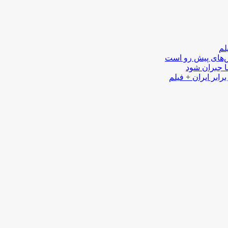
لم
لش‌های پیش رو است
ا جبران شود
رابر ایران + فیلم