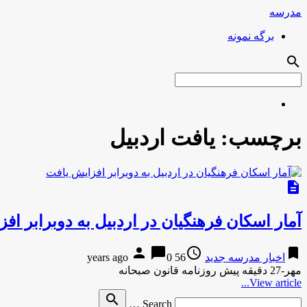
مدرسه
برگه نمونه
search
برچسب:
یافت اردبیل
description
آمار اسکان فرهنگیان در اردبیل به دوبرابر اف
person
chat_bubble
access_time
bookmark
اخبار مدرسه جدید
56 years ago
0
مهر-27 دقیقه پیش روزنامه قانون صبحانه
View article...
Search
search
Search …
for