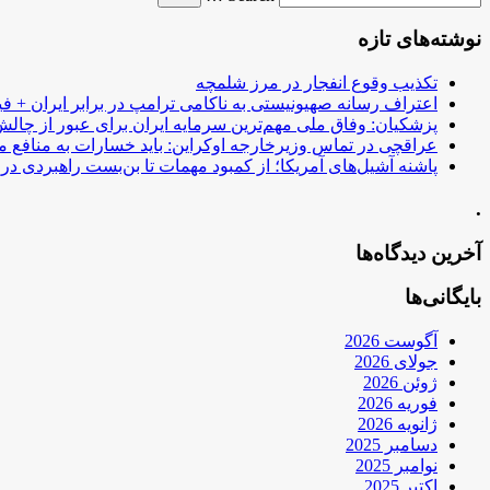
نوشته‌های تازه
تکذیب وقوع انفجار در مرز شلمچه
اعتراف رسانه صهیونیستی به ناکامی ترامپ در برابر ایران + فی
پزشکیان: وفاق ملی مهم‌ترین سرمایه ایران برای عبور از چا
عراقچی در تماس وزیرخارجه اوکراین: باید خسارات به منافع م
پاشنه آشیل‌های آمریکا؛ از کمبود مهمات تا بن‌بست راهبردی در ب
.
آخرین دیدگاه‌ها
بایگانی‌ها
آگوست 2026
جولای 2026
ژوئن 2026
فوریه 2026
ژانویه 2026
دسامبر 2025
نوامبر 2025
اکتبر 2025