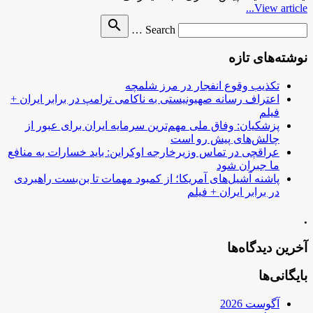
View article...
Search
search
Search …
for
نوشته‌های تازه
تکذیب وقوع انفجار در مرز شلمچه
اعتراف رسانه صهیونیستی به ناکامی ترامپ در برابر ایران +
فیلم
پزشکیان: وفاق ملی مهم‌ترین سرمایه ایران برای عبور از
چالش‌های پیش رو است
عراقچی در تماس وزیرخارجه اوکراین: باید خسارات به منافع
ما جبران شود
پاشنه آشیل‌های آمریکا؛ از کمبود مهمات تا بن‌بست راهبردی
در برابر ایران + فیلم
.
آخرین دیدگاه‌ها
بایگانی‌ها
آگوست 2026