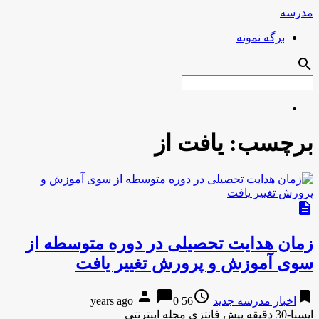
مدرسه
برگه نمونه
search
برچسب:
یافت از
description
زمان هدایت تحصیلی در دوره متوسطه از
سوی آموزش و پرورش تغییر یافت
person
chat_bubble
access_time
bookmark
اخبار مدرسه جدید
56 years ago
0
ایسنا-30 دقیقه پیش فانتزی مجله اینترنتی