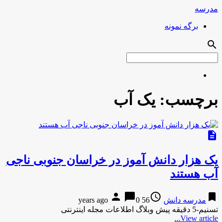
مدرسه
برگه نمونه
search
برچسب:
یک آب
description
یک هزار دانش آموز در خراسان جنوبی ناجی
آب هستند
person
chat_bubble
access_time
bookmark
مدرسه دانش
56 years ago
0
تسنیم-5 دقیقه پیش وبلاگ اطلاعات مجله اینترنتی
View article...