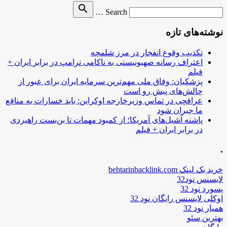
Search
search
Search …
for
نوشته‌های تازه
تکذیب وقوع انفجار در مرز شلمچه
اعتراف رسانه صهیونیستی به ناکامی ترامپ در برابر ایران +
فیلم
پزشکیان: وفاق ملی مهم‌ترین سرمایه ایران برای عبور از
چالش‌های پیش رو است
عراقچی در تماس وزیرخارجه اوکراین: باید خسارات به منافع
ما جبران شود
پاشنه آشیل‌های آمریکا؛ از کمبود مهمات تا بن‌بست راهبردی
در برابر ایران + فیلم
.
خرید بک لینک behtarinbacklink.com
لایسنس نود32
پسورد نود 32
اوکلی لایسنس رایگان نود 32
همیار نود 32
بهترین سئو