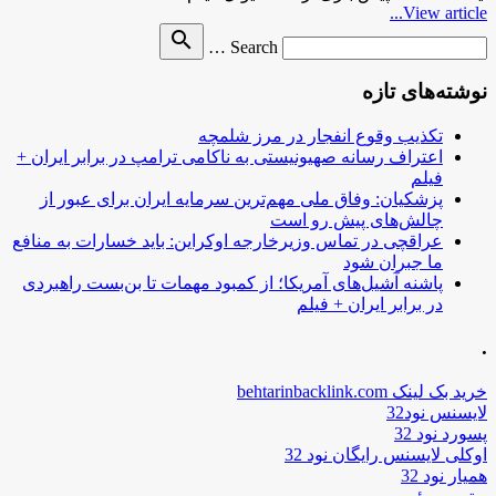
View article...
Search
search
Search …
for
نوشته‌های تازه
تکذیب وقوع انفجار در مرز شلمچه
اعتراف رسانه صهیونیستی به ناکامی ترامپ در برابر ایران +
فیلم
پزشکیان: وفاق ملی مهم‌ترین سرمایه ایران برای عبور از
چالش‌های پیش رو است
عراقچی در تماس وزیرخارجه اوکراین: باید خسارات به منافع
ما جبران شود
پاشنه آشیل‌های آمریکا؛ از کمبود مهمات تا بن‌بست راهبردی
در برابر ایران + فیلم
.
خرید بک لینک behtarinbacklink.com
لایسنس نود32
پسورد نود 32
اوکلی لایسنس رایگان نود 32
همیار نود 32