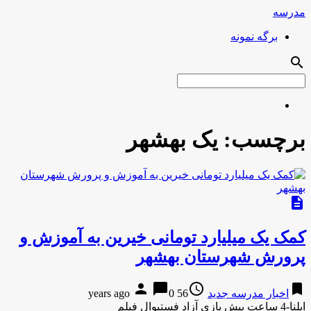
مدرسه
برگه نمونه
search
برچسب:
یک بهشهر
description
کمک یک میلیارد تومانی خیرین به آموزش و
پرورش شهرستان بهشهر
person
chat_bubble
access_time
bookmark
اخبار مدرسه جدید
56 years ago
0
ایلنا-4 ساعت پیش بازی آزاد فستیوال فیلم