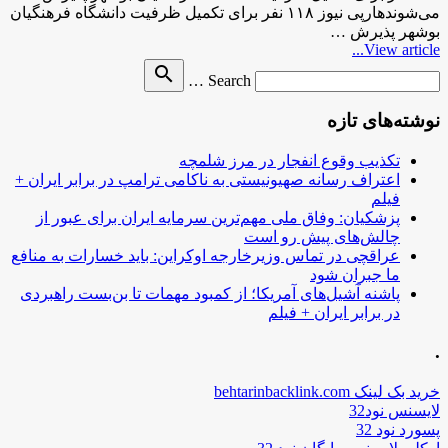
می‌شوندهارپی نیوز ۱۱۸ نفر برای تکمیل ظرفیت دانشگاه فرهنگیان
بوشهر پذیرش …
View article...
Search
search
Search …
for
نوشته‌های تازه
تکذیب وقوع انفجار در مرز شلمچه
اعتراف رسانه صهیونیستی به ناکامی ترامپ در برابر ایران +
فیلم
پزشکیان: وفاق ملی مهم‌ترین سرمایه ایران برای عبور از
چالش‌های پیش رو است
عراقچی در تماس وزیرخارجه اوکراین: باید خسارات به منافع
ما جبران شود
پاشنه آشیل‌های آمریکا؛ از کمبود مهمات تا بن‌بست راهبردی
در برابر ایران + فیلم
.
خرید بک لینک behtarinbacklink.com
لایسنس نود32
پسورد نود 32