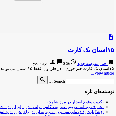
description
۱۵استان تک کارت
person
chat_bubble
access_time
bookmark
اخبار مدرسه جدید
56 years ago
0
۱۵استان تک کارت خبر فوری در فاز اول فقط ۱۵ استان می توانند در تک کارت ثبت نام نمایند. …
View article...
Search
search
Search …
for
نوشته‌های تازه
تکذیب وقوع انفجار در مرز شلمچه
اعتراف رسانه صهیونیستی به ناکامی ترامپ در برابر ایران + فی
پزشکیان: وفاق ملی مهم‌ترین سرمایه ایران برای عبور از چا