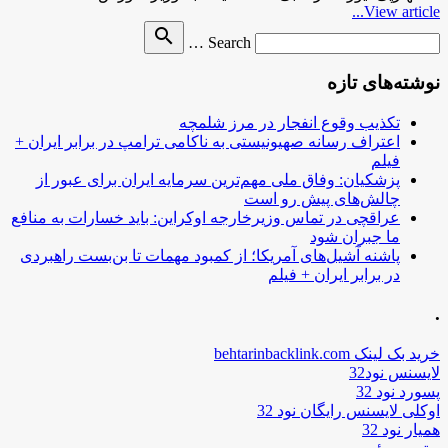
View article...
Search
search
Search …
for
نوشته‌های تازه
تکذیب وقوع انفجار در مرز شلمچه
اعتراف رسانه صهیونیستی به ناکامی ترامپ در برابر ایران +
فیلم
پزشکیان: وفاق ملی مهم‌ترین سرمایه ایران برای عبور از
چالش‌های پیش رو است
عراقچی در تماس وزیرخارجه اوکراین: باید خسارات به منافع
ما جبران شود
پاشنه آشیل‌های آمریکا؛ از کمبود مهمات تا بن‌بست راهبردی
در برابر ایران + فیلم
.
خرید بک لینک behtarinbacklink.com
لایسنس نود32
پسورد نود 32
اوکلی لایسنس رایگان نود 32
همیار نود 32