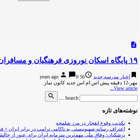
description
۱۹ پایگاه اسکان نوروزی فرهنگیان و مسافران در همدان دایر می شود
person
chat_bubble
access_time
bookmark
اخبار مدرسه جدید
56 years ago
0
مهر-12 دقیقه پیش اس ام اس جدید کانون نماز
View article...
Search
search
Search …
for
نوشته‌های تازه
تکذیب وقوع انفجار در مرز شلمچه
اعتراف رسانه صهیونیستی به ناکامی ترامپ در برابر ایران + فی
پزشکیان: وفاق ملی مهم‌ترین سرمایه ایران برای عبور از چا