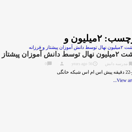
چسب:
۲میلیون و
توسط دانش آموزان پیشتاز و فرزانه
chat_bubble
person
access_time
bookma
مدرسه دانش
56 years ago
0
ه خانگی
View artic