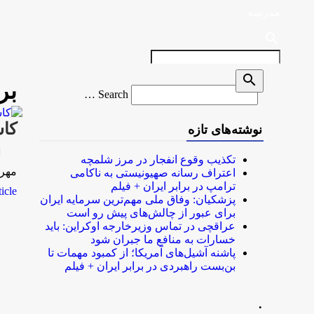
مدرسه
search
search
بر
Search
Search …
for
کاشت ۲میلیون نهال 
نوشته‌های تازه
rk
تکذیب وقوع انفجار در مرز شلمچه
مهر-22 دقیقه پیش اس ام اس شبک
اعتراف رسانه صهیونیستی به ناکامی
ترامپ در برابر ایران + فیلم
le...
پزشکیان: وفاق ملی مهم‌ترین سرمایه ایران
برای عبور از چالش‌های پیش رو است
عراقچی در تماس وزیرخارجه اوکراین: باید
خسارات به منافع ما جبران شود
پاشنه آشیل‌های آمریکا؛ از کمبود مهمات تا
بن‌بست راهبردی در برابر ایران + فیلم
.