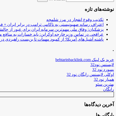
نوشته‌های تازه
تکذیب وقوع انفجار در مرز شلمچه
اعتراف رسانه صهیونیستی به ناکامی ترامپ در برابر ایران + فی
پزشکیان: وفاق ملی مهم‌ترین سرمایه ایران برای عبور از چا
عراقچی در تماس وزیرخارجه اوکراین: باید خسارات به منافع م
پاشنه آشیل‌های آمریکا؛ از کمبود مهمات تا بن‌بست راهبردی در ب
.
خرید بک لینک behtarinbacklink.com
لایسنس نود32
پسورد نود 32
اوکلی لایسنس رایگان نود 32
همیار نود 32
بهترین سئو
رایگان
آخرین دیدگاه‌ها
بایگانی‌ها