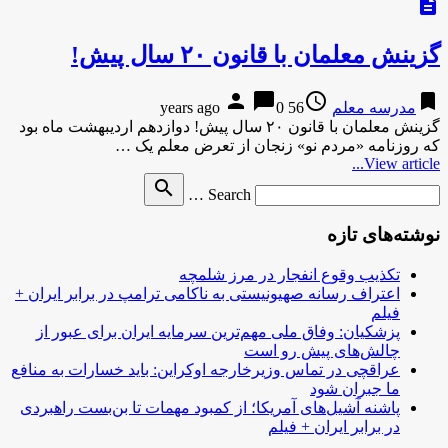
description
گزینش معلمان با قانون ۲۰ سال پیش!
person
chat_bubble
access_time
bookmark
مدرسه معلم
56 years ago
0
گزینش معلمان با قانون ۲۰ سال پیش! دوازدهم اردیبهشت ماه بود
که روزنامه «مردم نو» زنجان از تعرض معلم یک …
View article...
Search
search
Search …
for
نوشته‌های تازه
تکذیب وقوع انفجار در مرز شلمچه
اعتراف رسانه صهیونیستی به ناکامی ترامپ در برابر ایران +
فیلم
پزشکیان: وفاق ملی مهم‌ترین سرمایه ایران برای عبور از
چالش‌های پیش رو است
عراقچی در تماس وزیرخارجه اوکراین: باید خسارات به منافع
ما جبران شود
پاشنه آشیل‌های آمریکا؛ از کمبود مهمات تا بن‌بست راهبردی
در برابر ایران + فیلم