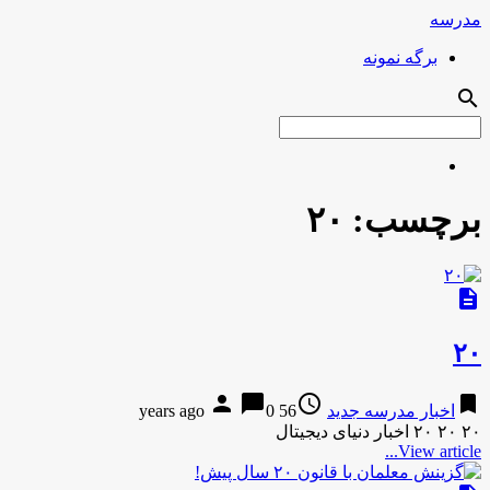
مدرسه
برگه نمونه
search
برچسب:
۲۰
description
۲۰
person
chat_bubble
access_time
bookmark
اخبار مدرسه جدید
56 years ago
0
۲۰ ۲۰ ۲۰ اخبار دنیای دیجیتال
View article...