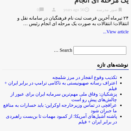
یک مرحله ای انجام
chat_bubble
person
access_time
bookmark
صور مدرسه
56 years ago
0
۲۴ تیرماه آخرین فرصت ثبت نام فرهنگیان در سامانه نقل و
انتقالات/ انتقالات به صورت یک مرحله ای انجام رئیس …
View article...
Search
Search …
for
نوشته‌های تازه
تکذیب وقوع انفجار در مرز شلمچه
اعتراف رسانه صهیونیستی به ناکامی ترامپ در برابر ایران +
فیلم
پزشکیان: وفاق ملی مهم‌ترین سرمایه ایران برای عبور از
چالش‌های پیش رو است
عراقچی در تماس وزیرخارجه اوکراین: باید خسارات به منافع
ما جبران شود
پاشنه آشیل‌های آمریکا؛ از کمبود مهمات تا بن‌بست راهبردی
در برابر ایران + فیلم