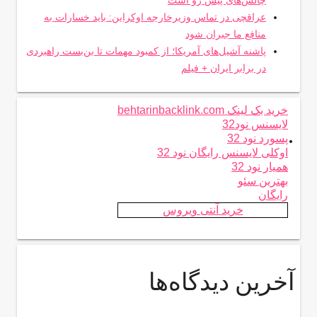
عراقچی در تماس وزیرخارجه اوکراین: باید خسارات به
منافع ما جبران شود
پاشنه آشیل‌های آمریکا؛ از کمبود مهمات تا بن‌بست راهبردی
در برابر ایران + فیلم
خرید بک لینک behtarinbacklink.com
لایسنس نود32
.
پسورد نود 32
اوکلی لایسنس رایگان نود 32
همیار نود 32
بهترین سئو
رایگان
خرید آنتی ویروس
آخرین دیدگاه‌ها