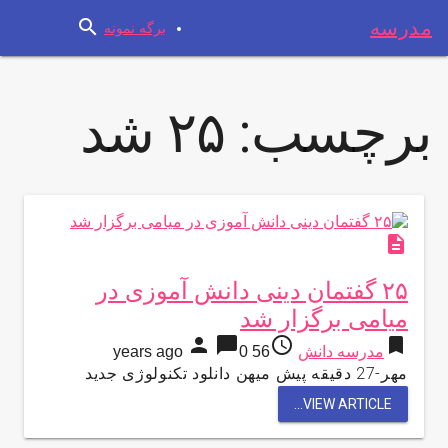
search
مدرسه
برگه نمونه
برچسب:
۲۵ شد
description
۲۵ گفتمان دینی دانش آموزی در
میامی برگزار شد
person
chat_bubble
access_time
bookmark
مدرسه دانش
56 years ago
0
مهر-27 دقیقه پیش میهن دانلود تکنولوژی جدید
VIEW ARTICLE...