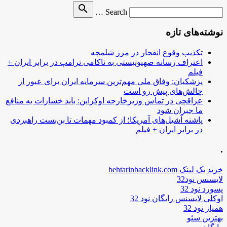
Search
search
Search …
for
نوشته‌های تازه
تکذیب وقوع انفجار در مرز شلمچه
اعتراف رسانه صهیونیستی به ناکامی ترامپ در برابر ایران +
فیلم
پزشکیان: وفاق ملی مهم‌ترین سرمایه ایران برای عبور از
چالش‌های پیش رو است
عراقچی در تماس وزیرخارجه اوکراین: باید خسارات به منافع
ما جبران شود
پاشنه آشیل‌های آمریکا؛ از کمبود مهمات تا بن‌بست راهبردی
در برابر ایران + فیلم
.
خرید بک لینک behtarinbacklink.com
لایسنس نود32
پسورد نود 32
اوکلی لایسنس رایگان نود 32
همیار نود 32
بهترین سئو