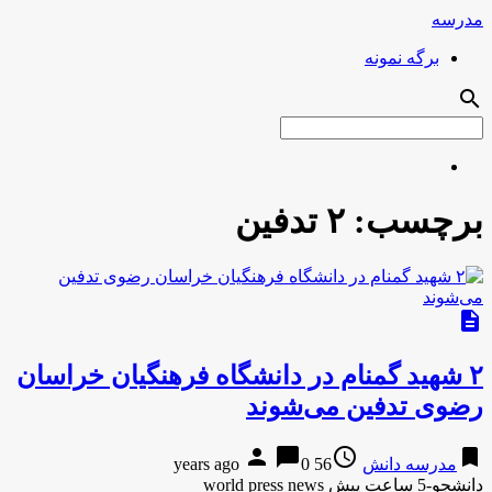
مدرسه
برگه نمونه
search
برچسب:
۲ تدفین
description
۲ شهید گمنام در دانشگاه فرهنگیان خراسان
رضوی تدفین می‌شوند
person
chat_bubble
access_time
bookmark
مدرسه دانش
56 years ago
0
دانشجو-5 ساعت پیش world press news