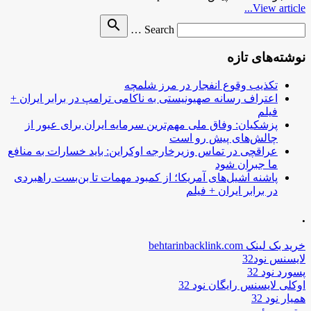
View article...
Search
search
Search …
for
نوشته‌های تازه
تکذیب وقوع انفجار در مرز شلمچه
اعتراف رسانه صهیونیستی به ناکامی ترامپ در برابر ایران +
فیلم
پزشکیان: وفاق ملی مهم‌ترین سرمایه ایران برای عبور از
چالش‌های پیش رو است
عراقچی در تماس وزیرخارجه اوکراین: باید خسارات به منافع
ما جبران شود
پاشنه آشیل‌های آمریکا؛ از کمبود مهمات تا بن‌بست راهبردی
در برابر ایران + فیلم
.
خرید بک لینک behtarinbacklink.com
لایسنس نود32
پسورد نود 32
اوکلی لایسنس رایگان نود 32
همیار نود 32