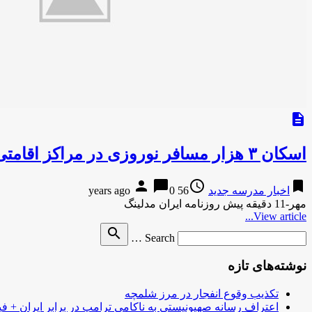
description
اسکان ۳ هزار مسافر نوروزی در مراکز اقامتی آموزش و پرورش کرمانشاه
person
chat_bubble
access_time
bookmark
اخبار مدرسه جدید
56 years ago
0
مهر-11 دقیقه پیش روزنامه ایران مدلینگ
View article...
Search
search
Search …
for
نوشته‌های تازه
تکذیب وقوع انفجار در مرز شلمچه
اعتراف رسانه صهیونیستی به ناکامی ترامپ در برابر ایران + فی