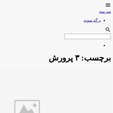

مدرسه
برگه نمونه
search
برچسب:
۳ پرورش