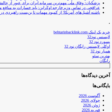
پزشکیان: وفاق ملی مهم‌ترین سرمایه ایران برای عبور از چا
عراقچی در تماس وزیرخارجه اوکراین: باید خسارات به منافع م
پاشنه آشیل‌های آمریکا؛ از کمبود مهمات تا بن‌بست راهبردی در ب
.
خرید بک لینک behtarinbacklink.com
لایسنس نود32
پسورد نود 32
اوکلی لایسنس رایگان نود 32
همیار نود 32
بهترین سئو
رایگان
آخرین دیدگاه‌ها
بایگانی‌ها
آگوست 2026
جولای 2026
ژوئن 2026
فوریه 2026