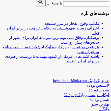
Search
search
Search …
for
نوشته‌های تازه
تکذیب وقوع انفجار در مرز شلمچه
اعتراف رسانه صهیونیستی به ناکامی ترامپ در برابر ایران +
فیلم
پزشکیان: وفاق ملی مهم‌ترین سرمایه ایران برای عبور از
چالش‌های پیش رو است
عراقچی در تماس وزیرخارجه اوکراین: باید خسارات به منافع
ما جبران شود
پاشنه آشیل‌های آمریکا؛ از کمبود مهمات تا بن‌بست راهبردی
در برابر ایران + فیلم
.
خرید بک لینک behtarinbacklink.com
لایسنس نود32
پسورد نود 32
اوکلی لایسنس رایگان نود 32
همیار نود 32
بهترین سئو
رایگان